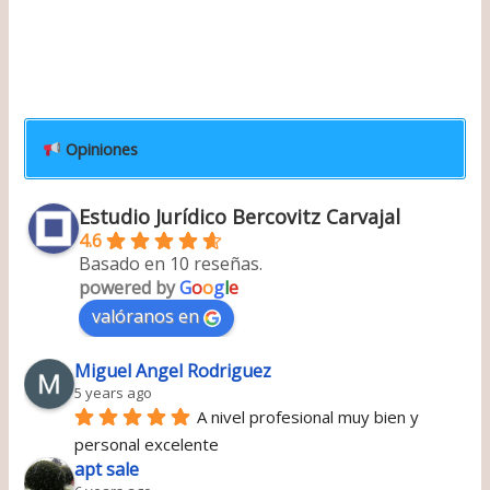
Opiniones
Estudio Jurídico Bercovitz Carvajal
4.6
Basado en 10 reseñas.
powered by
G
o
o
g
l
e
valóranos en
Miguel Angel Rodriguez
5 years ago
A nivel profesional muy bien y 
personal excelente
apt sale