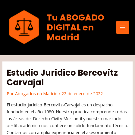
Ir
al
Tu ABOGADO
contenido
DIGITAL en
MAI
Madrid
MEN
Estudio Jurídico Bercovitz
Carvajal
Por
Abogados en Madrid
/
22 de enero de 2022
El
estudio jurídico Bercovitz-Carvajal
es un despacho
fundado en el año 1980. Nuestra práctica comprende todas
las áreas del Derecho Civil y Mercantil y nuestro marcado
perfil académico nos confiere un sólido fundamento técnico.
Contamos con amplia experiencia en el asesoramiento