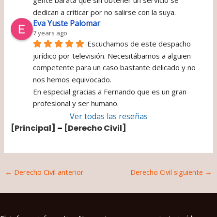
gente barata que sin obtener un servicio se 
dedican a criticar por no salirse con la suya.
Eva Yuste Palomar
7 years ago
Escuchamos de este despacho 
jurídico por televisión. Necesitábamos a alguien 
competente para un caso bastante delicado y no 
nos hemos equivocado.
En especial gracias a Fernando que es un gran 
profesional y ser humano.
Ver todas las reseñas
[Principal]
–
[Derecho Civil]
Navegación
←
Derecho Civil anterior
Derecho Civil siguiente
→
de
entradas